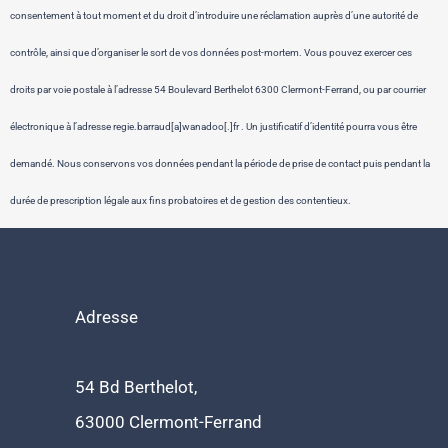
consentement à tout moment et du droit d’introduire une réclamation auprès d’une autorité de
contrôle, ainsi que d’organiser le sort de vos données post-mortem. Vous pouvez exercer ces
droits par voie postale à l’adresse 54 Boulevard Berthelot 6300 Clermont-Ferrand, ou par courrier
électronique à l’adresse regie.barraud[a]wanadoo[.]fr . Un justificatif d’identité pourra vous être
demandé. Nous conservons vos données pendant la période de prise de contact puis pendant la
durée de prescription légale aux fins probatoires et de gestion des contentieux.
Adresse
54 Bd Berthelot,
63000 Clermont-Ferrand